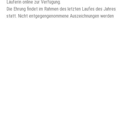
Läuferin online zur Verfügung.
Die Ehrung findet im Rahmen des letzten Laufes des Jahres
statt. Nicht entgegengenommene Auszeichnungen werden
grundsätzlich nicht nachgesendet.
Hinweis zur Datenverarbeitung
Wer an einer Lauf Cup Serie Veranstaltung teilnimmt, erklärt
sich damit einverstanden, dass seine angegebenen Daten
Zwecke der Wertung und Kontaktaufnahme verwendet werden
dürfen. Hinweis gemäß DSGVO: Die Daten werden maschinell
gespeichert und verarbeitet.
Ausrichtung eines Wertungslaufes
Veranstalter von Läufen, die Interesse haben, einen
Wertungslauf in der Liebe-Gruppe-Laufcup-Serie auszurichten,
melden sich bitte per Mail an info@asv-sangerhausen.de.